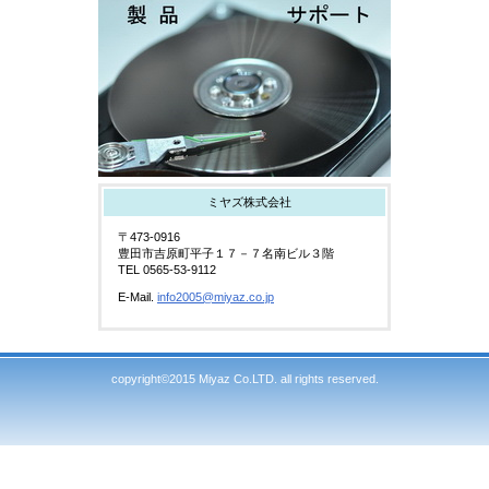
ミヤズ株式会社
〒473-0916
豊田市吉原町平子１７－７名南ビル３階
TEL 0565-53-9112
E-Mail.
info2005@miyaz.co.jp
copyright©2015 Miyaz Co.LTD. all rights reserved.