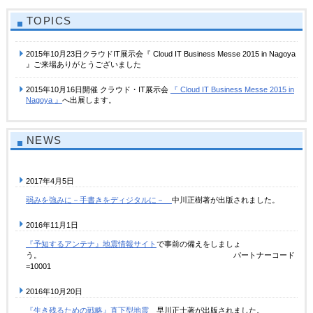
TOPICS
2015年10月23日クラウドIT展示会『 Cloud IT Business Messe 2015 in Nagoya
』ご来場ありがとうございました
2015年10月16日開催 クラウド・IT展示会
『 Cloud IT Business Messe 2015 in
Nagoya 』
へ出展します。
NEWS
2017年4月5日
弱みを強みに－手書きをディジタルに－
中川正樹著が出版されました。
2016年11月1日
『予知するアンテナ』地震情報サイト
で事前の備えをしましょ
う。 パートナーコード
=10001
2016年10月20日
『生き残るための戦略』直下型地震
早川正士著が出版されました。